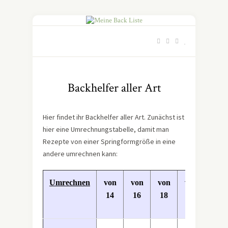
Backhelfer aller Art
Hier findet ihr Backhelfer aller Art. Zunächst ist
hier eine Umrechnungstabelle, damit man
Rezepte von einer Springformgröße in eine
andere umrechnen kann:
Umrechnen
von
von
von
von
von
14
16
18
20
22