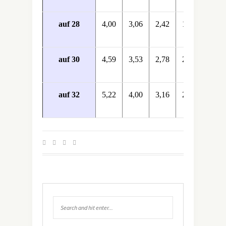
auf 28
4,00
3,06
2,42
1,96
1,62
auf 30
4,59
3,53
2,78
2,25
1,86
auf 32
5,22
4,00
3,16
2,56
2,12